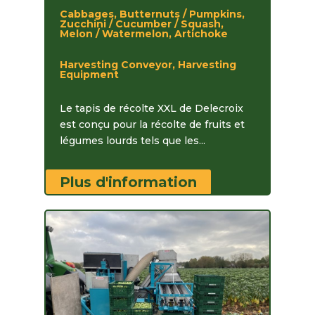
Cabbages, Butternuts / Pumpkins,
Zucchini / Cucumber / Squash,
Melon / Watermelon, Artichoke
Harvesting Conveyor, Harvesting
Equipment
Le tapis de récolte XXL de Delecroix
est conçu pour la récolte de fruits et
légumes lourds tels que les...
Plus d'information