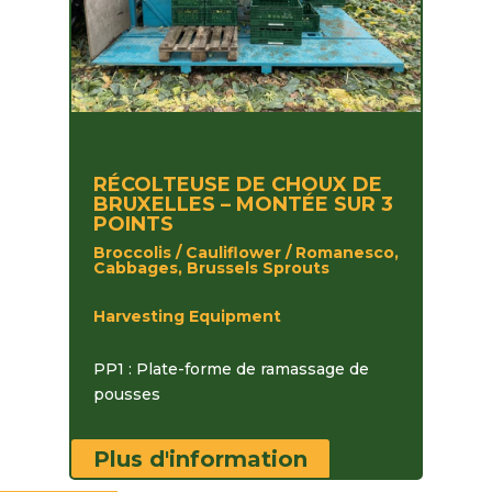
RÉCOLTEUSE DE CHOUX DE
BRUXELLES – MONTÉE SUR 3
POINTS
Broccolis / Cauliflower / Romanesco,
Cabbages, Brussels Sprouts
Harvesting Equipment
PP1 : Plate-forme de ramassage de
pousses
Plus d'information