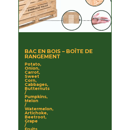
BAC EN BOIS – BOÎTE DE
RANGEMENT
Potato,
Onion,
Carrot,
Sweet
Corn,
Cabbages,
Butternuts
/
Pumpkins,
Melon
/
Watermelon,
Artichoke,
Beetroot,
Grape
/
Fruits