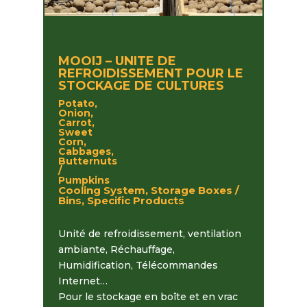
MOOIJ – UNITE DE
REFROIDISSEMENT POUR LE
STOCKAGE DE CULTURES
Potato,
Onion,
Carrot,
Sweet
Corn,
Cabbages,
Butternuts
/
Pumpkins
Cooling System, Storage Boxes /
Bins, Specific Products
Unité de refroidissement, ventilation
ambiante, Réchauffage,
Humidification, Télécommandes
Internet…
Pour le stockage en boîte et en vrac