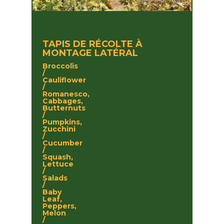
TAPIS DE RÉCOLTE À
MONTAGE LATÉRAL
Broccolis
/
Cauliflower
/
Romanesco,
Cabbages,
Butternuts
/
Pumpkins,
Zucchini
/
Cucumber
/
Squash,
Lettuce
/
Salads
/
Baby
Leaf,
Peppers,
Melon
/